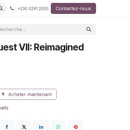
Contactez-nous
+230 5291 2020
est VII: Reimagined
Acheter maintenant
haits