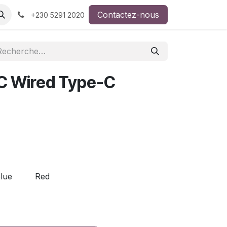
Contactez-nous
+230 5291 2020
C Wired Type-C
lue
Red