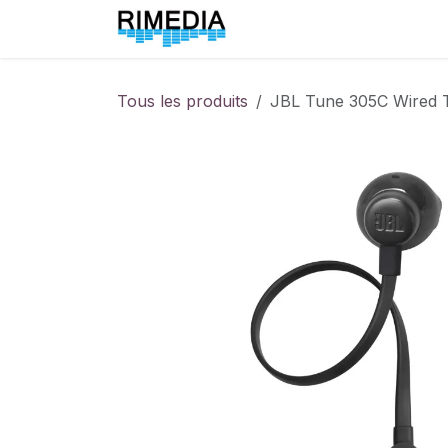
Se rendre au contenu
Accueil
All Products
Tous les produits
JBL Tune 305C Wired 