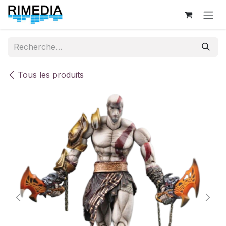
Se rendre au contenu
Tous les produits