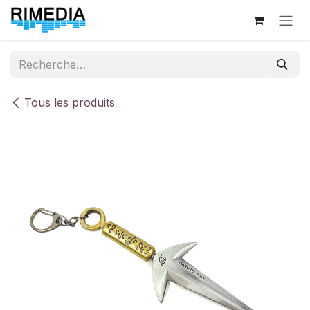
Se rendre au contenu
Tous les produits