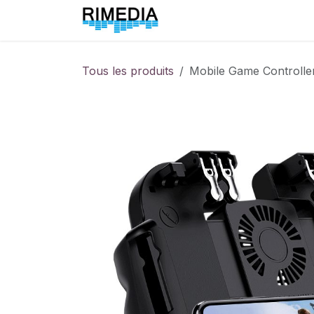
Se rendre au contenu
Accueil
All Products
Tous les produits
Mobile Game Controlle