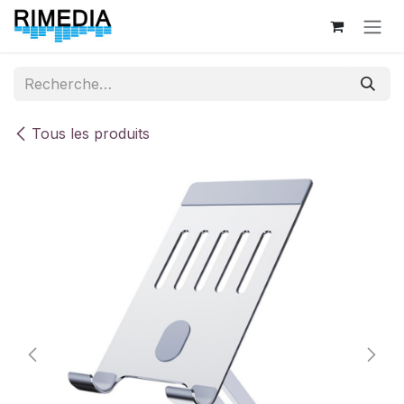
Se rendre au contenu
Tous les produits