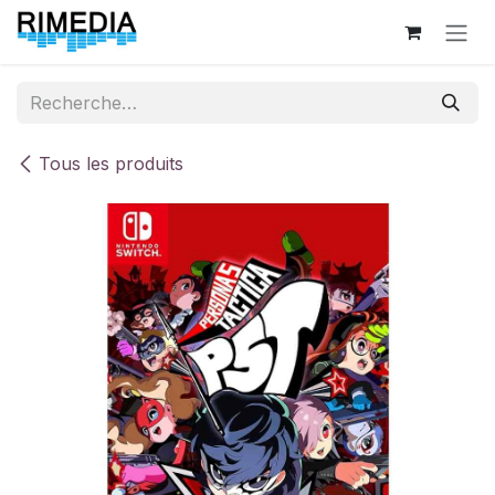
Se rendre au contenu
Tous les produits