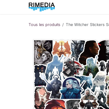
Se rendre au contenu
Accueil
All Products
Tous les produits
The Witcher Stickers S